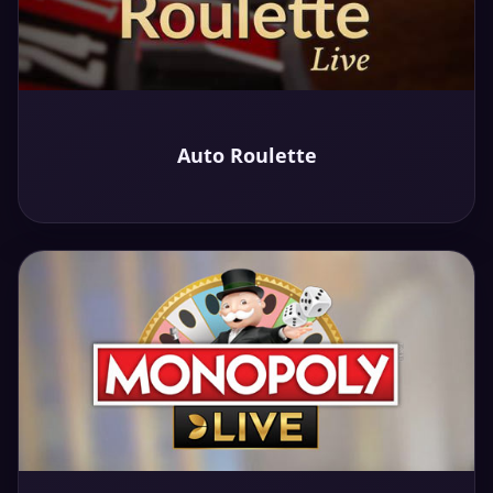
Play
Auto Roulette
Demo