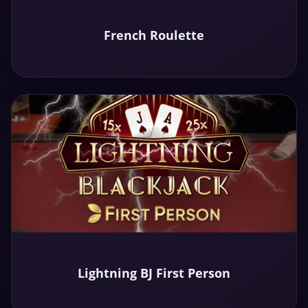
Play
French Roulette
Demo
Play
Lightning BJ First Person
Demo