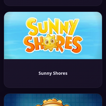
Play
Sunny Shores
Demo