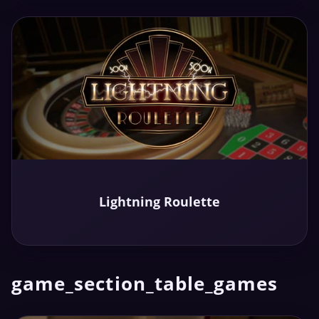
Play
Lightning Roulette
Demo
game_section_table_games