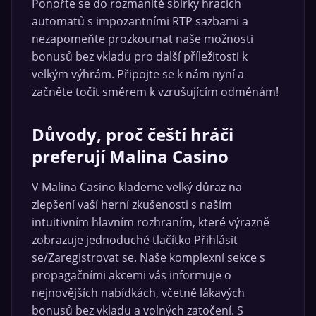
Ponořte se do rozmanité sbírky hracích
automatů s impozantními RTP sazbami a
nezapomeňte prozkoumat naše možnosti
bonusů bez vkladu pro další příležitosti k
velkým výhrám. Připojte se k nám nyní a
začněte točit směrem k vzrušujícím odměnám!
Důvody, proč čeští hráči
preferují Malina Casino
V Malina Casino klademe velký důraz na
zlepšení vaší herní zkušenosti s naším
intuitivním hlavním rozhraním, které výrazně
zobrazuje jednoduché tlačítko Přihlásit
se/Zaregistrovat se. Naše komplexní sekce s
propagačními akcemi vás informuje o
nejnovějších nabídkách, včetně lákavých
bonusů bez vkladu a volných zatočení. S