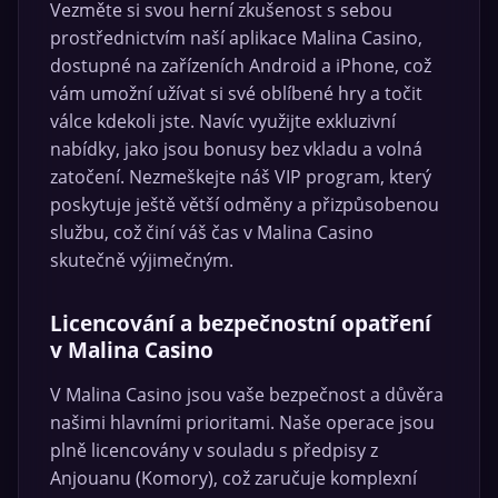
Vezměte si svou herní zkušenost s sebou
prostřednictvím naší aplikace Malina Casino,
dostupné na zařízeních Android a iPhone, což
vám umožní užívat si své oblíbené hry a točit
válce kdekoli jste. Navíc využijte exkluzivní
nabídky, jako jsou bonusy bez vkladu a volná
zatočení. Nezmeškejte náš VIP program, který
poskytuje ještě větší odměny a přizpůsobenou
službu, což činí váš čas v Malina Casino
skutečně výjimečným.
Licencování a bezpečnostní opatření
v Malina Casino
V Malina Casino jsou vaše bezpečnost a důvěra
našimi hlavními prioritami. Naše operace jsou
plně licencovány v souladu s předpisy z
Anjouanu (Komory), což zaručuje komplexní