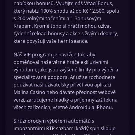
nabídkou bonusů. Využijte náš Vítací Bonus,
který nabízí 100% shodu až do Kč 12,500, spolu
s 200 volnými točeními a 1 Bonusovým
Krabem. Kromě toho si hráči mohou užívat
týdenní reload bonusy a akce s živými dealery,
které povyšují vaše herní seance.
Náš VIP program je navržen tak, aby
odměňoval naše věrné hráče exkluzivními
výhodami, jako jsou zvýšené limity pro výběr a
specializovaná podpora. Ať už se rozhodnete
používat naši uživatelsky přívětivou aplikaci
Malina Casino nebo dáváte přednost webové
verzi, zaručujeme hladký a příjemný zážitek na
všech zařízeních, včetně Androidu a iPhonu.
S různorodým výběrem automatů s
impozantními RTP sazbami každý spin slibuje