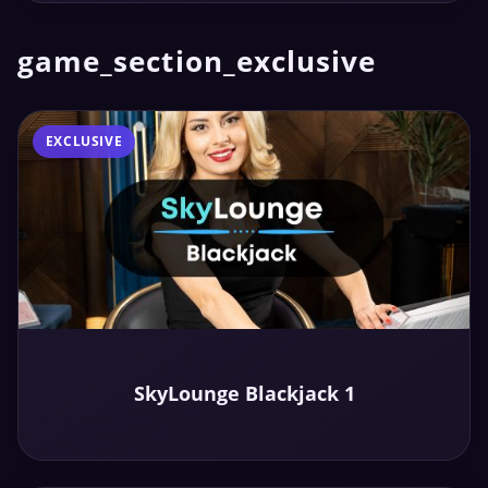
game_section_exclusive
EXCLUSIVE
Play
SkyLounge Blackjack 1
Demo